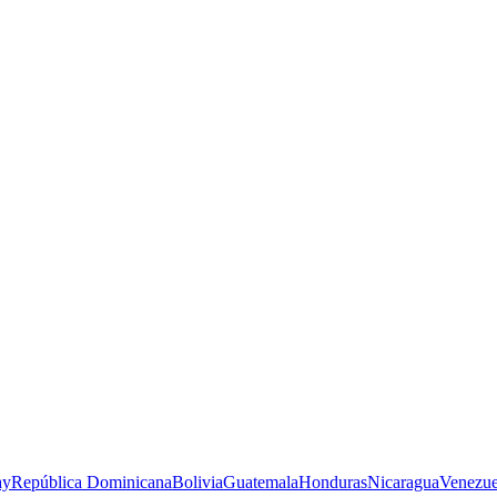
ay
República Dominicana
Bolivia
Guatemala
Honduras
Nicaragua
Venezue