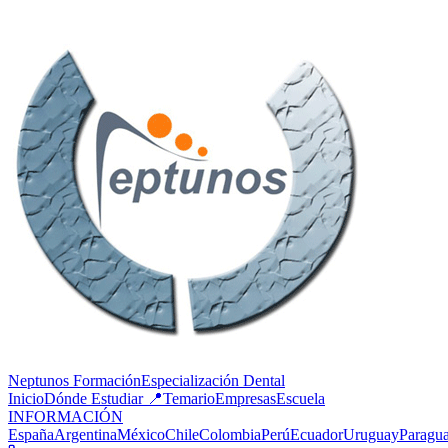
Neptunos
Formación
Especialización Dental
Inicio
Dónde Estudiar 📍
Temario
Empresas
Escuela
INFORMACIÓN
España
Argentina
México
Chile
Colombia
Perú
Ecuador
Uruguay
Paragu