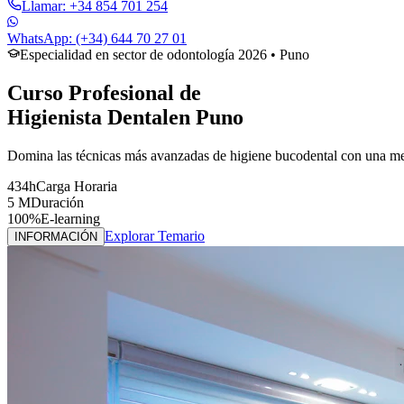
Llamar: +34 854 701 254
WhatsApp: (+34) 644 70 27 01
Especialidad en sector de odontología 2026
• Puno
Curso Profesional de
Higienista Dental
en
Puno
Domina las técnicas más avanzadas de higiene bucodental con una met
434h
Carga Horaria
5 M
Duración
100%
E-learning
Explorar Temario
INFORMACIÓN