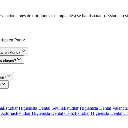
evención antes de ortodoncias e implantes) se ha disparado. Estudiar est
nista en
Puno
:
ntal en Puno?
as clases?
ión?
?
na
Estudiar Higienista Dental
Sevilla
Estudiar Higienista Dental
Valencia
l
Asturias
Estudiar Higienista Dental
Cádiz
Estudiar Higienista Dental
Có